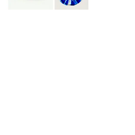
Voor iedereen die graag individueel een
workshop wil volgen is er de
workshopochtend. Op iedere 1e
zaterdag van...
lees meer
Glass fusion: samen één kunstwerk
van glas maken