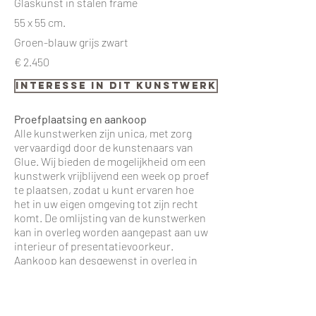
Glaskunst in stalen frame
55 x 55 cm.
Groen-blauw grijs zwart
€ 2.450
interesse in dit kunstwerk
Proefplaatsing en aankoop
Alle kunstwerken zijn unica, met zorg
vervaardigd door de kunstenaars van
Glue. Wij bieden de mogelijkheid om een
kunstwerk vrijblijvend een week op proef
te plaatsen, zodat u kunt ervaren hoe
het in uw eigen omgeving tot zijn recht
komt. De omlijsting van de kunstwerken
kan in overleg worden aangepast aan uw
interieur of presentatievoorkeur.
Aankoop kan desgewenst in overleg in
termijnen worden voldaan. Transport of
installatie kunnen op verzoek door ons
verzorgd worden.
Iets in haar blik vertraagt de tijd. Alsof ze