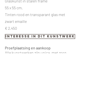
Glaskunst in stalen frame
55 x 55 cm.
Tinten rood en transparant glas met
zwart emaille
€ 2.450
interesse in dit kunstwerk
Proefplaatsing en aankoop
Alle kunstwerken zijn unica, met zorg
vervaardigd door de kunstenaars van
Glue. Wij bieden de mogelijkheid om een
kunstwerk vrijblijvend een week op proef
te plaatsen, zodat u kunt ervaren hoe
het in uw eigen omgeving tot zijn recht
komt. De omlijsting van de kunstwerken
kan in overleg worden aangepast aan uw
interieur of presentatievoorkeur.
Aankoop kan desgewenst in overleg in
termijnen worden voldaan. Transport of
installatie kunnen op verzoek door ons